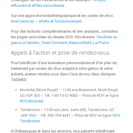
efficacité et effets secondaires
.
Sur une approche kinésithérapeutique et les ondes de choc:
Kiné Services — effets et fonctionnement
.
Pour des lectures complémentaires et des analyses, consultez
les pages associées du réseau SOS Shockwave:
Tendinite au
genou à Candiac
,
Saint‑Constant
,
Beaconsfield
,
La Prairie
.
Appels à l’action et prise de rendez‑vous
Pour bénéficier d’une évaluation personnalisée et d’un plan de
traitement par ondes de choc adapté à votre genou et votre
activité, prenez rendez‑vous dans l’une de nos deux cliniques
TAGMED:
Montréal (Mont‑Royal) – 1140 ave Beaumont, Mont‑Royal,
QC H3P 3E5 – Tél. 1‑877‑672‑9060 – Prise de RDV en ligne:
RDV Montréal
Terrebonne – 1150 rue Lévis, suite 200, Terrebonne, QC
J6W 5S6 – Tél. 450‑704‑4447 – Prise de RDV en ligne:
RDV
Terrebonne
À Châteauguay et dans les environs, nos patients bénéficient