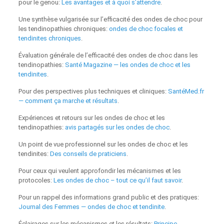
pour le genou:
Les avantages et à quoi s’attendre
.
Une synthèse vulgarisée sur l’efficacité des ondes de choc pour
les tendinopathies chroniques:
ondes de choc focales et
tendinites chroniques
.
Évaluation générale de l’efficacité des ondes de choc dans les
tendinopathies:
Santé Magazine — les ondes de choc et les
tendinites
.
Pour des perspectives plus techniques et cliniques:
SantéMed.fr
— comment ça marche et résultats
.
Expériences et retours sur les ondes de choc et les
tendinopathies:
avis partagés sur les ondes de choc
.
Un point de vue professionnel sur les ondes de choc et les
tendinites:
Des conseils de praticiens
.
Pour ceux qui veulent approfondir les mécanismes et les
protocoles:
Les ondes de choc – tout ce qu’il faut savoir
.
Pour un rappel des informations grand public et des pratiques:
Journal des Femmes — ondes de choc et tendinite
.
Éclairages sur les mécanismes et les résultats:
Principe,