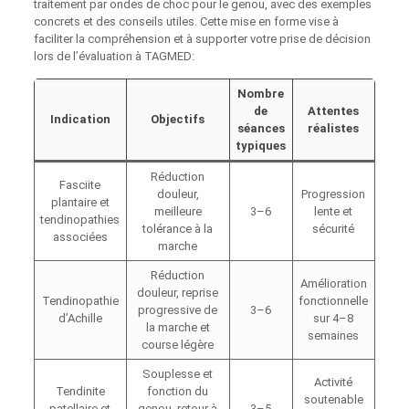
traitement par ondes de choc pour le genou, avec des exemples
concrets et des conseils utiles. Cette mise en forme vise à
faciliter la compréhension et à supporter votre prise de décision
lors de l’évaluation à TAGMED:
Nombre
de
Attentes
Indication
Objectifs
séances
réalistes
typiques
Réduction
Fasciite
douleur,
Progression
plantaire et
meilleure
3–6
lente et
tendinopathies
tolérance à la
sécurité
associées
marche
Réduction
Amélioration
douleur, reprise
Tendinopathie
fonctionnelle
progressive de
3–6
d’Achille
sur 4–8
la marche et
semaines
course légère
Souplesse et
Activité
Tendinite
fonction du
soutenable
patellaire et
genou, retour à
3–5