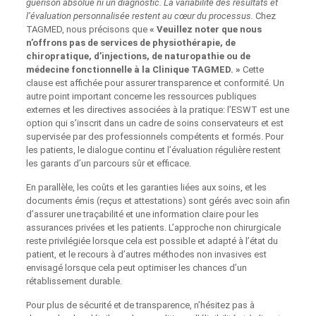
guérison absolue ni un diagnostic. La variabilité des résultats et
l’évaluation personnalisée restent au cœur du processus.
Chez
TAGMED, nous précisons que
« Veuillez noter que nous
n’offrons pas de services de physiothérapie, de
chiropratique, d’injections, de naturopathie ou de
médecine fonctionnelle à la Clinique TAGMED. »
Cette
clause est affichée pour assurer transparence et conformité. Un
autre point important concerne les ressources publiques
externes et les directives associées à la pratique: l’ESWT est une
option qui s’inscrit dans un cadre de soins conservateurs et est
supervisée par des professionnels compétents et formés. Pour
les patients, le dialogue continu et l’évaluation régulière restent
les garants d’un parcours sûr et efficace.
En parallèle, les coûts et les garanties liées aux soins, et les
documents émis (reçus et attestations) sont gérés avec soin afin
d’assurer une traçabilité et une information claire pour les
assurances privées et les patients. L’approche non chirurgicale
reste privilégiée lorsque cela est possible et adapté à l’état du
patient, et le recours à d’autres méthodes non invasives est
envisagé lorsque cela peut optimiser les chances d’un
rétablissement durable.
Pour plus de sécurité et de transparence, n’hésitez pas à