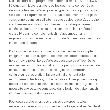
Dans le cadre d’un programme personnalisé à SOS Shockwave,
l’évaluation initiale identifie le ou les segments concernés et
détermine le niveau d’énergie et le type d’ondes le plus adapté.
Cela permet d’optimiser le processus et de favoriser des gains
fonctionnels sans sursolliciter la zone douloureuse. L’approche
combine aussi souvent des interventions ostéopathiques
ciblées et, lorsque nécessaire, l’utilisation du laser médical
classe IV comme complément, afin d’accompagner la
régénération tissulaire et la réduction de l’inflammation selon les
indications cliniques.
Pour illustrer cette dynamique, voici une perspective simple :
imaginez le tendon du genou comme une corde composée de
fibres individuelles. Lorsqu’elle est cassante ou effilochée, le
mouvement est douloureux et la corde perd progressivement de
sa souplesse. Les ondes de choc agissent comme un
stimulateur de réparation, favorisant l’alignement et le
renforcement des fibres, tout en améliorant l’irrigation locale qui
nourrit les cellules tendineuses. Le processus est progressif et
nécessite une certaine constance dans le plan de traitement afin
d’obtenir des résultats durables.
Pour ceux qui cherchent des preuves convergentes, les
ressources ci‑dessous proposent un cadre général sur l’utilité et