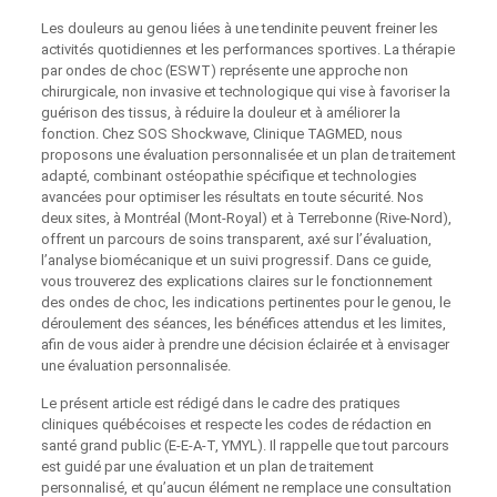
Les douleurs au genou liées à une tendinite peuvent freiner les
activités quotidiennes et les performances sportives. La thérapie
par ondes de choc (ESWT) représente une approche non
chirurgicale, non invasive et technologique qui vise à favoriser la
guérison des tissus, à réduire la douleur et à améliorer la
fonction. Chez SOS Shockwave, Clinique TAGMED, nous
proposons une évaluation personnalisée et un plan de traitement
adapté, combinant ostéopathie spécifique et technologies
avancées pour optimiser les résultats en toute sécurité. Nos
deux sites, à Montréal (Mont‑Royal) et à Terrebonne (Rive‑Nord),
offrent un parcours de soins transparent, axé sur l’évaluation,
l’analyse biomécanique et un suivi progressif. Dans ce guide,
vous trouverez des explications claires sur le fonctionnement
des ondes de choc, les indications pertinentes pour le genou, le
déroulement des séances, les bénéfices attendus et les limites,
afin de vous aider à prendre une décision éclairée et à envisager
une évaluation personnalisée.
Le présent article est rédigé dans le cadre des pratiques
cliniques québécoises et respecte les codes de rédaction en
santé grand public (E‑E‑A‑T, YMYL). Il rappelle que tout parcours
est guidé par une évaluation et un plan de traitement
personnalisé, et qu’aucun élément ne remplace une consultation