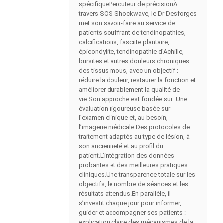
spécifiquePercuteur de précisionÀ
travers SOS Shockwave, le Dr Desforges
met son savoir-faire au service de
patients souffrant de tendinopathies,
calcifications, fasciite plantaire,
épicondylite, tendinopathie d’Achille,
bursites et autres douleurs chroniques
des tissus mous, avec un objectif :
réduire la douleur, restaurer la fonction et
améliorer durablement la qualité de
vie.Son approche est fondée sur :Une
évaluation rigoureuse basée sur
l’examen clinique et, au besoin,
l’imagerie médicale.Des protocoles de
traitement adaptés au type de lésion, à
son ancienneté et au profil du
patient.L’intégration des données
probantes et des meilleures pratiques
cliniques.Une transparence totale sur les
objectifs, le nombre de séances et les
résultats attendus.En parallèle, il
s’investit chaque jour pour informer,
guider et accompagner ses patients :
explication claire des mécanismes de la