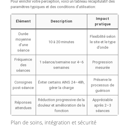
Pour enrichir votre perception, voici un tableau récapitulatif des
paramètres typiques et des conditions d’utilisation:
Impact
Élément
Description
pratique
Durée
Flexibilité selon
moyenne
10 à 20 minutes
le site et le type
d’une
d’onde
séance
Fréquence
1 séance/semaine sur 4–6
Progression
des
semaines
mesurée
séances
Préserve le
Consignes
Éviter certains AINS 24–48h,
processus de
post‑séance
gérer la charge
guérison
Réduction progressive de la
Appréciable
Réponses
douleur et amélioration de la
après 2–3
attendues
fonction
séances
Plan de soins, intégration et sécurité