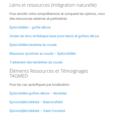
Liens et ressources (intégration naturelle)
Pour enrichir votre compréhension et comparer les options, voici
des ressources externes et pertinentes:
Épitrochléite – golfer elbow
Ondes de choc et thérapie laser pour tennis et golfers elbow
Épitrochléite tendinite du coude
Blessures sportives au coude – Épitrochléite
Traitement des tendinites du coude
Éléments Ressources et Témoignages
TAGMED
Pour les cas spécifiques par localisation :
Épitrochléite golfers elbow – Montréal
Épicondylite latérale – Beaconsfield
Épicondylite latérale – Saint‑Constant