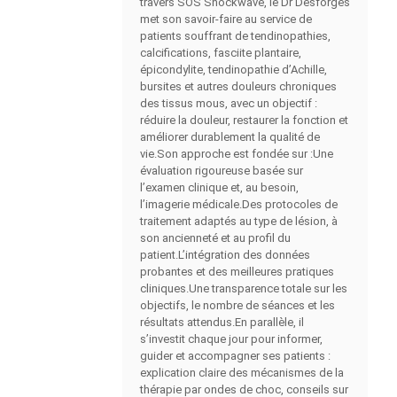
travers SOS Shockwave, le Dr Desforges
met son savoir-faire au service de
patients souffrant de tendinopathies,
calcifications, fasciite plantaire,
épicondylite, tendinopathie d’Achille,
bursites et autres douleurs chroniques
des tissus mous, avec un objectif :
réduire la douleur, restaurer la fonction et
améliorer durablement la qualité de
vie.Son approche est fondée sur :Une
évaluation rigoureuse basée sur
l’examen clinique et, au besoin,
l’imagerie médicale.Des protocoles de
traitement adaptés au type de lésion, à
son ancienneté et au profil du
patient.L’intégration des données
probantes et des meilleures pratiques
cliniques.Une transparence totale sur les
objectifs, le nombre de séances et les
résultats attendus.En parallèle, il
s’investit chaque jour pour informer,
guider et accompagner ses patients :
explication claire des mécanismes de la
thérapie par ondes de choc, conseils sur