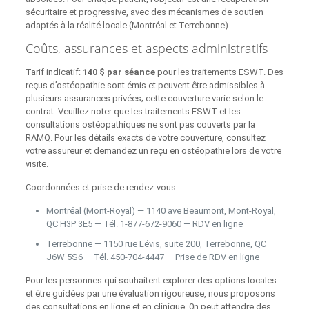
sécuritaire et progressive, avec des mécanismes de soutien
adaptés à la réalité locale (Montréal et Terrebonne).
Coûts, assurances et aspects administratifs
Tarif indicatif:
140 $ par séance
pour les traitements ESWT. Des
reçus d’ostéopathie sont émis et peuvent être admissibles à
plusieurs assurances privées; cette couverture varie selon le
contrat. Veuillez noter que les traitements ESWT et les
consultations ostéopathiques ne sont pas couverts par la
RAMQ. Pour les détails exacts de votre couverture, consultez
votre assureur et demandez un reçu en ostéopathie lors de votre
visite.
Coordonnées et prise de rendez‑vous:
Montréal (Mont‑Royal) — 1140 ave Beaumont, Mont‑Royal,
QC H3P 3E5 — Tél. 1‑877‑672‑9060 — RDV en ligne
Terrebonne — 1150 rue Lévis, suite 200, Terrebonne, QC
J6W 5S6 — Tél. 450‑704‑4447 — Prise de RDV en ligne
Pour les personnes qui souhaitent explorer des options locales
et être guidées par une évaluation rigoureuse, nous proposons
des consultations en ligne et en clinique. 0n peut attendre des