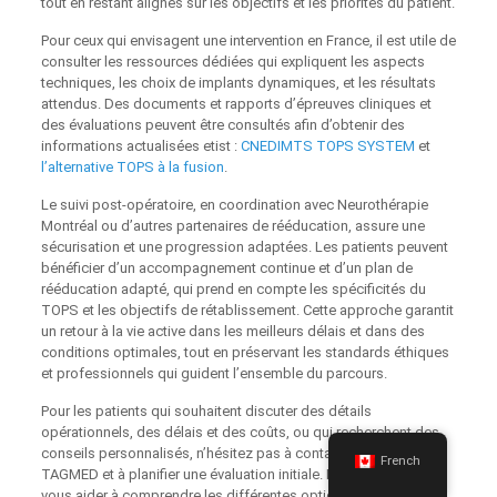
tout en restant alignés sur les objectifs et les priorités du patient.
Pour ceux qui envisagent une intervention en France, il est utile de
consulter les ressources dédiées qui expliquent les aspects
techniques, les choix de implants dynamiques, et les résultats
attendus. Des documents et rapports d’épreuves cliniques et
des évaluations peuvent être consultés afin d’obtenir des
informations actualisées etist :
CNEDIMTS TOPS SYSTEM
et
l’alternative TOPS à la fusion
.
Le suivi post-opératoire, en coordination avec Neurothérapie
Montréal ou d’autres partenaires de rééducation, assure une
sécurisation et une progression adaptées. Les patients peuvent
bénéficier d’un accompagnement continue et d’un plan de
rééducation adapté, qui prend en compte les spécificités du
TOPS et les objectifs de rétablissement. Cette approche garantit
un retour à la vie active dans les meilleurs délais et dans des
conditions optimales, tout en préservant les standards éthiques
et professionnels qui guident l’ensemble du parcours.
Pour les patients qui souhaitent discuter des détails
opérationnels, des délais et des coûts, ou qui recherchent des
conseils personnalisés, n’hésitez pas à contacter les équipes
French
TAGMED et à planifier une évaluation initiale. L’objectif est de
vous aider à comprendre les différentes options et à faire un