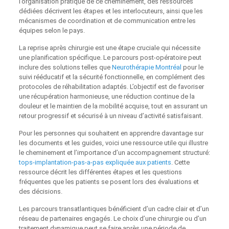
l’organisation pratique de ce cheminement, des ressources
dédiées décrivent les étapes et les interlocuteurs, ainsi que les
mécanismes de coordination et de communication entre les
équipes selon le pays.
La reprise après chirurgie est une étape cruciale qui nécessite
une planification spécifique. Le parcours post-opératoire peut
inclure des solutions telles que
Neurothérapie Montréal
pour le
suivi rééducatif et la sécurité fonctionnelle, en complément des
protocoles de réhabilitation adaptés. L’objectif est de favoriser
une récupération harmonieuse, une réduction continue de la
douleur et le maintien de la mobilité acquise, tout en assurant un
retour progressif et sécurisé à un niveau d’activité satisfaisant.
Pour les personnes qui souhaitent en apprendre davantage sur
les documents et les guides, voici une ressource utile qui illustre
le cheminement et l’importance d’un accompagnement structuré:
tops-implantation-pas-a-pas expliquée aux patients
. Cette
ressource décrit les différentes étapes et les questions
fréquentes que les patients se posent lors des évaluations et
des décisions.
Les parcours transatlantiques bénéficient d’un cadre clair et d’un
réseau de partenaires engagés. Le choix d’une chirurgie ou d’un
traitement dynamique peut se faire après une période de