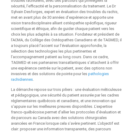
troubles rachidiens, avec des parcours qui privilégient la
sécurité, l’efficacité et la personnalisation du traitement. Le Dr
Sylvain Desforges, expert en évaluation des troubles du rachis,
met en avant plus de 30 années d’expérience et apporte une
vision transdisciplinaire alliant ostéopathie spécifique, rigueur
scientifique et éthique, afin de guider chaque patient vers les
choix les plus adaptés à sa situation. Fondateur et président de
l’ACMA, du Collège des Ostéopathes Canadiens et de TAGMED, il
a toujours placé l’accent sur l’évaluation approfondie, la
sélection des technologies les plus pertinentes et
l’accompagnement patient au long cours. Dans ce cadre,
TAGMED et ses partenaires transatlantiques s’attachent à offrir
une expérience centrée sur le patient, avec des options non
invasives et des solutions de pointe pour les
pathologies
rachidiennes
.
La démarche repose sur trois piliers : une évaluation méticuleuse
et pédagogique, une sécurité du patient assurée par les cadres
réglementaires québécois et canadiens, et une innovation qui
s’appuie sur les meilleures preuves disponibles. L’expertise
franco-québécoise permet d’allier les protocoles d’évaluation et
de parcours au Canada avec des solutions chirurgicales
avancées en France lorsque cela s’avère pertinent. L’objectif est
clair: proposer une information transparente, des parcours