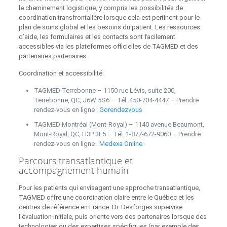
le cheminement logistique, y compris les possibilités de
coordination transfrontalière lorsque cela est pertinent pour le
plan de soins global et les besoins du patient. Les ressources
d’aide, les formulaires et les contacts sont facilement
accessibles via les plateformes officielles de TAGMED et des
partenaires partenaires.
Coordination et accessibilité
TAGMED Terrebonne – 1150 rue Lévis, suite 200,
Terrebonne, QC, J6W 5S6 – Tél. 450‑704‑4447 – Prendre
rendez‑vous en ligne :
Gorendezvous
TAGMED Montréal (Mont‑Royal) – 1140 avenue Beaumont,
Mont‑Royal, QC, H3P 3E5 – Tél. 1‑877‑672‑9060 – Prendre
rendez‑vous en ligne :
Medexa Online
Parcours transatlantique et
accompagnement humain
Pour les patients qui envisagent une approche transatlantique,
TAGMED offre une coordination claire entre le Québec et les
centres de référence en France. Dr. Desforges supervise
l’évaluation initiale, puis oriente vers des partenaires lorsque des
technologies ou des expertises spécifiques (par exemple des