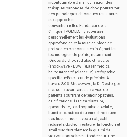
incontournable dans l’utilisation des
thérapies par ondes de choc pour traiter
des pathologies chroniques résistantes
aux approches
conventionnelles.Fondateur de la
Clinique TAGMED, il y supervise
personnellement les évaluations
approfondies et la mise en place de
protocoles personnalisés intégrant les
technologies de pointe, notamment
:Ondes de choc radiales et focales
(shockwave / ESWT)Laser médical
haute intensité (classe IV)Ostéopathie
spécifiquePercuteur de précisionÀ
travers SOS Shockwave, le Dr Desforges
met son savoir-faire au service de
patients souffrant de tendinopathies,
calcifications, fasciite plantaire,
épicondylite, tendinopathie d’Achille,
bursites et autres douleurs chroniques
des tissus mous, avec un objectif :
réduire la douleur, restaurer la fonction et
améliorer durablement la qualité de
vie.Son approche est fondée sur :Une