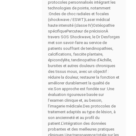
protocoles personnalisés intégrant les
technologies de pointe, notamment
:Ondes de choc radiales et focales
(shockwave / ESWT)Laser médical
haute intensité (classe IV)Ostéopathie
spécifiquePercuteur de précisionÀ
travers SOS Shockwave, le Dr Desforges
met son savoir-faire au service de
patients souffrant de tendinopathies,
calcifications, fasciite plantaire,
épicondylite, tendinopathie d’Achille,
bursites et autres douleurs chroniques
des tissus mous, avec un objectif :
réduire la douleur, restaurer la fonction et
améliorer durablement la qualité de
vie.Son approche est fondée sur :Une
évaluation rigoureuse basée sur
l’examen clinique et, au besoin,
l’imagerie médicale.Des protocoles de
traitement adaptés au type de lésion, à
son ancienneté et au profil du
patient.L’intégration des données
probantes et des meilleures pratiques
cliniques.Une transparence totale sur les