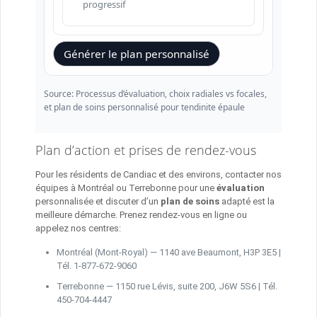
progressif
Générer le plan personnalisé
Source: Processus d’évaluation, choix radiales vs focales,
et plan de soins personnalisé pour tendinite épaule
Plan d’action et prises de rendez-vous
Pour les résidents de Candiac et des environs, contacter nos
équipes à Montréal ou Terrebonne pour une
évaluation
personnalisée et discuter d’un
plan de soins
adapté est la
meilleure démarche. Prenez rendez‑vous en ligne ou
appelez nos centres:
Montréal (Mont‑Royal) — 1140 ave Beaumont, H3P 3E5 |
Tél. 1‑877‑672‑9060
Terrebonne — 1150 rue Lévis, suite 200, J6W 5S6 | Tél.
450‑704‑4447