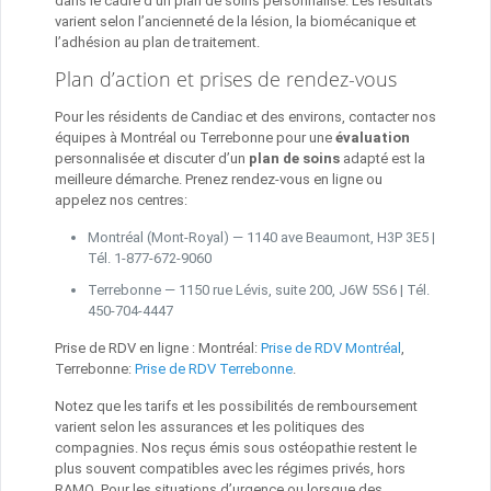
dans le cadre d’un plan de soins personnalisé. Les résultats
varient selon l’ancienneté de la lésion, la biomécanique et
l’adhésion au plan de traitement.
Plan d’action et prises de rendez-vous
Pour les résidents de Candiac et des environs, contacter nos
équipes à Montréal ou Terrebonne pour une
évaluation
personnalisée et discuter d’un
plan de soins
adapté est la
meilleure démarche. Prenez rendez‑vous en ligne ou
appelez nos centres:
Montréal (Mont‑Royal) — 1140 ave Beaumont, H3P 3E5 |
Tél. 1‑877‑672‑9060
Terrebonne — 1150 rue Lévis, suite 200, J6W 5S6 | Tél.
450‑704‑4447
Prise de RDV en ligne : Montréal:
Prise de RDV Montréal
,
Terrebonne:
Prise de RDV Terrebonne
.
Notez que les tarifs et les possibilités de remboursement
varient selon les assurances et les politiques des
compagnies. Nos reçus émis sous ostéopathie restent le
plus souvent compatibles avec les régimes privés, hors
RAMQ. Pour les situations d’urgence ou lorsque des