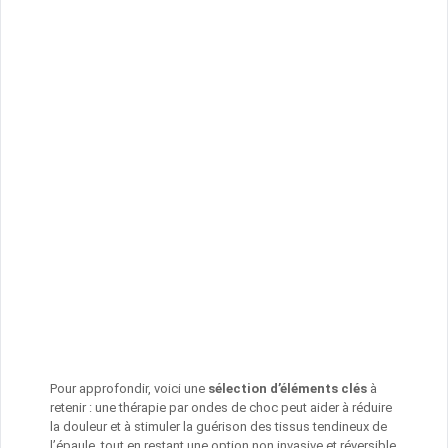
Pour approfondir, voici une
sélection d’éléments clés
à
retenir : une thérapie par ondes de choc peut aider à réduire
la douleur et à stimuler la guérison des tissus tendineux de
l’épaule, tout en restant une option non invasive et réversible