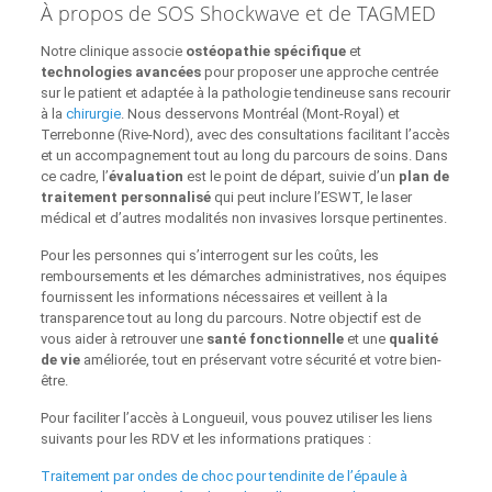
À propos de SOS Shockwave et de TAGMED
Notre clinique associe
ostéopathie spécifique
et
technologies avancées
pour proposer une approche centrée
sur le patient et adaptée à la pathologie tendineuse sans recourir
à la
chirurgie
. Nous desservons Montréal (Mont‑Royal) et
Terrebonne (Rive‑Nord), avec des consultations facilitant l’accès
et un accompagnement tout au long du parcours de soins. Dans
ce cadre, l’
évaluation
est le point de départ, suivie d’un
plan de
traitement personnalisé
qui peut inclure l’ESWT, le laser
médical et d’autres modalités non invasives lorsque pertinentes.
Pour les personnes qui s’interrogent sur les coûts, les
remboursements et les démarches administratives, nos équipes
fournissent les informations nécessaires et veillent à la
transparence tout au long du parcours. Notre objectif est de
vous aider à retrouver une
santé fonctionnelle
et une
qualité
de vie
améliorée, tout en préservant votre sécurité et votre bien-
être.
Pour faciliter l’accès à Longueuil, vous pouvez utiliser les liens
suivants pour les RDV et les informations pratiques :
Traitement par ondes de choc pour tendinite de l’épaule à