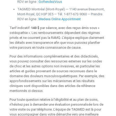
RDV en ligne :
GoRendezVous
TAGMED Montréal (Mont-Royal) — 1140 avenue Beaumont,
Mont-Royal, QC H3P 3E5 — Tél. 1‑877‑672‑9060 — Prendre
RDV en ligne :
Medexa Online Appointment
Tarif indicatif:
140 $
par séance, avec des reçus émis sous «
ostéopathie ». Les remboursements dépendent des régimes
privés et ne couvrent pas la RAMQ. L’équipe explique clairement
les détails avec transparence afin que vous puissiez planifier
votre parcours en toute connaissance de cause.
Pour des informations complémentaires et des didacticiels,
vous pouvez consulter des ressources externes sur les ondes
de choc et les autres options non invasives, en particulier les
articles et guides provenant de sources reconnues dans le
domaine des douleurs musculosquelettiques. Par exemple, des
approfondissements sur les mécanismes et les résultats
cliniques sont disponibles dans des articles de référence
mentionnés ci-dessus.
Pour toute question relative à l’éligibilité et au plan de soins,
n’hésitez pas à demander une évaluation personnalisée lors de
votre visite ou par téléphone. L’équipe de TAGMED est là pour
vous accompagner dans votre démarche vers une meilleure