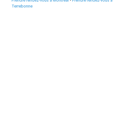
Prendre rendez‑vous à Montréal
•
Prendre rendez‑vous à
Terrebonne