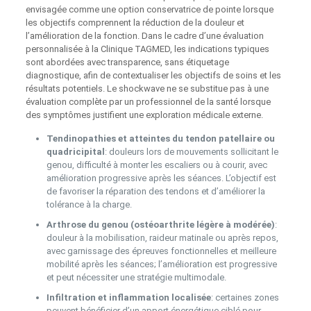
envisagée comme une option conservatrice de pointe lorsque
les objectifs comprennent la réduction de la douleur et
l’amélioration de la fonction. Dans le cadre d’une évaluation
personnalisée à la Clinique TAGMED, les indications typiques
sont abordées avec transparence, sans étiquetage
diagnostique, afin de contextualiser les objectifs de soins et les
résultats potentiels. Le shockwave ne se substitue pas à une
évaluation complète par un professionnel de la santé lorsque
des symptômes justifient une exploration médicale externe.
Tendinopathies et atteintes du tendon patellaire ou
quadricipital
: douleurs lors de mouvements sollicitant le
genou, difficulté à monter les escaliers ou à courir, avec
amélioration progressive après les séances. L’objectif est
de favoriser la réparation des tendons et d’améliorer la
tolérance à la charge.
Arthrose du genou (ostéoarthrite légère à modérée)
:
douleur à la mobilisation, raideur matinale ou après repos,
avec garnissage des épreuves fonctionnelles et meilleure
mobilité après les séances; l’amélioration est progressive
et peut nécessiter une stratégie multimodale.
Infiltration et inflammation localisée
: certaines zones
peuvent bénéficier d’un apport énergétique ciblé pour