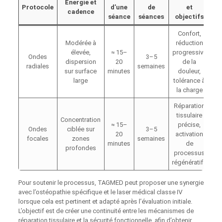
Énergie et
Protocole
d’une
de
et
cadence
séance
séances
objectifs
Confort,
Modérée à
réduction
élevée,
≈ 15–
progressive
Ondes
3–5
dispersion
20
de la
radiales
semaines
sur surface
minutes
douleur,
large
tolérance à
la charge
Réparation
tissulaire
Concentration
≈ 15–
précise,
Ondes
ciblée sur
3–5
20
activation
focales
zones
semaines
minutes
de
profondes
processus
régénératifs
Pour soutenir le processus, TAGMED peut proposer une synergie
avec l’ostéopathie spécifique et le laser médical classe IV
lorsque cela est pertinent et adapté après l’évaluation initiale.
L’objectif est de créer une continuité entre les mécanismes de
réparation tissulaire et la sécurité fonctionnelle, afin d’obtenir