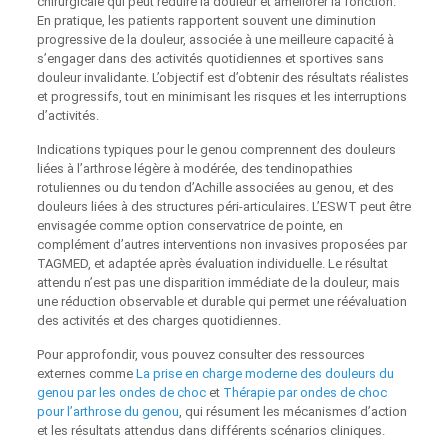
chirurgicale qui peut réduire la douleur et améliorer la fonction.
En pratique, les patients rapportent souvent une diminution
progressive de la douleur, associée à une meilleure capacité à
s’engager dans des activités quotidiennes et sportives sans
douleur invalidante. L’objectif est d’obtenir des résultats réalistes
et progressifs, tout en minimisant les risques et les interruptions
d’activités.
Indications typiques pour le genou comprennent des douleurs
liées à l’arthrose légère à modérée, des tendinopathies
rotuliennes ou du tendon d’Achille associées au genou, et des
douleurs liées à des structures péri-articulaires. L’ESWT peut être
envisagée comme option conservatrice de pointe, en
complément d’autres interventions non invasives proposées par
TAGMED, et adaptée après évaluation individuelle. Le résultat
attendu n’est pas une disparition immédiate de la douleur, mais
une réduction observable et durable qui permet une réévaluation
des activités et des charges quotidiennes.
Pour approfondir, vous pouvez consulter des ressources
externes comme
La prise en charge moderne des douleurs du
genou par les ondes de choc
et
Thérapie par ondes de choc
pour l’arthrose du genou
, qui résument les mécanismes d’action
et les résultats attendus dans différents scénarios cliniques.