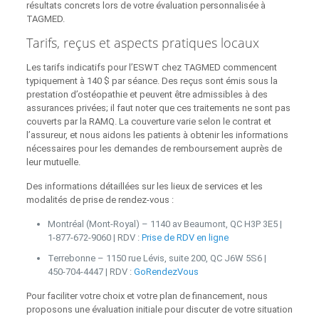
résultats concrets lors de votre évaluation personnalisée à
TAGMED.
Tarifs, reçus et aspects pratiques locaux
Les tarifs indicatifs pour l’ESWT chez TAGMED commencent
typiquement à 140 $ par séance. Des reçus sont émis sous la
prestation d’ostéopathie et peuvent être admissibles à des
assurances privées; il faut noter que ces traitements ne sont pas
couverts par la RAMQ. La couverture varie selon le contrat et
l’assureur, et nous aidons les patients à obtenir les informations
nécessaires pour les demandes de remboursement auprès de
leur mutuelle.
Des informations détaillées sur les lieux de services et les
modalités de prise de rendez‑vous :
Montréal (Mont‑Royal) – 1140 av Beaumont, QC H3P 3E5 |
1‑877‑672‑9060 | RDV :
Prise de RDV en ligne
Terrebonne – 1150 rue Lévis, suite 200, QC J6W 5S6 |
450‑704‑4447 | RDV :
GoRendezVous
Pour faciliter votre choix et votre plan de financement, nous
proposons une évaluation initiale pour discuter de votre situation