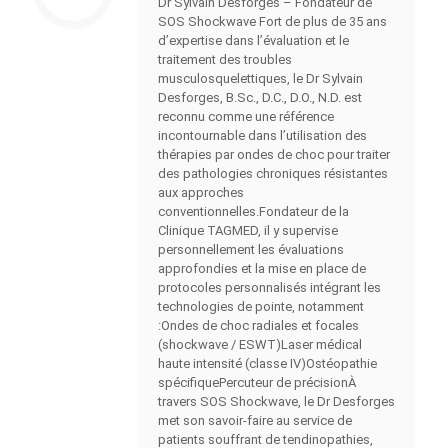
Dr Sylvain Desforges – Fondateur de
SOS Shockwave Fort de plus de 35 ans
d’expertise dans l’évaluation et le
traitement des troubles
musculosquelettiques, le Dr Sylvain
Desforges, B.Sc., D.C., D.O., N.D. est
reconnu comme une référence
incontournable dans l’utilisation des
thérapies par ondes de choc pour traiter
des pathologies chroniques résistantes
aux approches
conventionnelles.Fondateur de la
Clinique TAGMED, il y supervise
personnellement les évaluations
approfondies et la mise en place de
protocoles personnalisés intégrant les
technologies de pointe, notamment
:Ondes de choc radiales et focales
(shockwave / ESWT)Laser médical
haute intensité (classe IV)Ostéopathie
spécifiquePercuteur de précisionÀ
travers SOS Shockwave, le Dr Desforges
met son savoir-faire au service de
patients souffrant de tendinopathies,