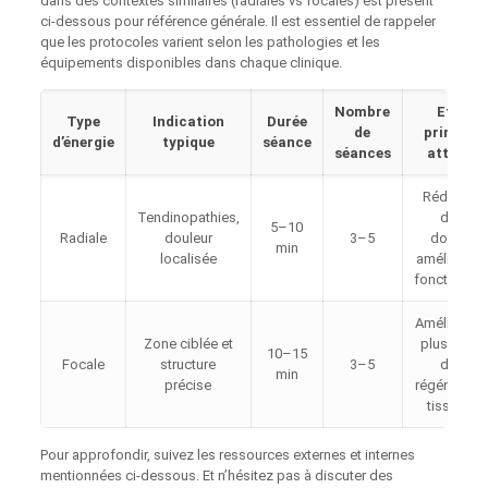
dans des contextes similaires (radiales vs focales) est présent
ci‑dessous pour référence générale. Il est essentiel de rappeler
que les protocoles varient selon les pathologies et les
équipements disponibles dans chaque clinique.
Nombre
Effet
Type
Indication
Durée
de
principal
d’énergie
typique
séance
séances
attendu
Réduction
Tendinopathies,
de la
5–10
Radiale
douleur
3–5
douleur,
min
localisée
amélioratio
fonctionnel
Améliorati
Zone ciblée et
plus ciblé
10–15
Focale
structure
3–5
de la
min
précise
régénérati
tissulaire
Pour approfondir, suivez les ressources externes et internes
mentionnées ci‑dessous. Et n’hésitez pas à discuter des