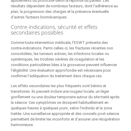
ajustements du protocole selon la réponse du patient. Les
résultats dépendent de nombreux facteurs, dont l’adhérence au
plan, la progression des charges et la présence éventuelle
d’autres facteurs biomécaniques.
Contre-indications, sécurité et effets
secondaires possibles
Comme toute intervention médicale, l’ESWT présente des
contre-indications. Parmi celles-ci, les fractures récentes non
consolidées, les tumeurs actives, les infections locales ou
systémiques, les troubles sévères de coagulation et les
conditions particulières liées à la grossesse peuvent influencer
l’éligibilité. Une évaluation approfondie est nécessaire pour
confirmer l’adéquation du traitement dans chaque cas.
Les effets secondaires les plus fréquents sont bénins et
transitoires. Ils peuvent inclure une rougeur locale, un léger
gonflement ou une douleur temporaire autour du site traité après
la séance. Ces symptômes se dissipent habituellement en
quelques heures à quelques jours, selon l’individu et la zone
traitée. Une surveillance appropriée et des conseils post‑séance
permettent de limiter les inconforts et d’assurer une récupération
harmonieuse.