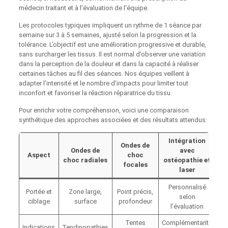
médecin traitant et à l’évaluation de l’équipe.
Les protocoles typiques impliquent un rythme de 1 séance par
semaine sur 3 à 5 semaines, ajusté selon la progression et la
tolérance. L’objectif est une amélioration progressive et durable,
sans surcharger les tissus. Il est normal d’observer une variation
dans la perception de la douleur et dans la capacité à réaliser
certaines tâches au fil des séances. Nos équipes veillent à
adapter l’intensité et le nombre d’impacts pour limiter tout
inconfort et favoriser la réaction réparatrice du tissu.
Pour enrichir votre compréhension, voici une comparaison
synthétique des approches associées et des résultats attendus:
Intégration
Ondes de
Ondes de
avec
Aspect
choc
choc radiales
ostéopathie et
focales
laser
Personnalisé
Portée et
Zone large,
Point précis,
selon
ciblage
surface
profondeur
l’évaluation
Tentes
Complémentarité
Indications
Tendinopathies