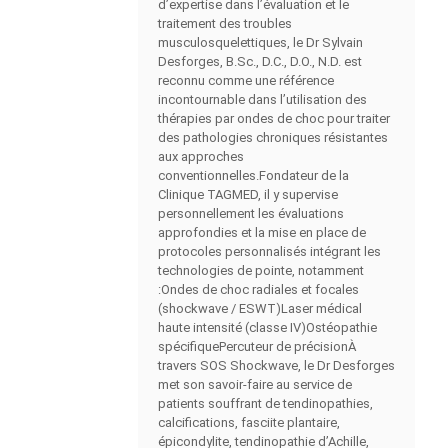
d’expertise dans l’évaluation et le
traitement des troubles
musculosquelettiques, le Dr Sylvain
Desforges, B.Sc., D.C., D.O., N.D. est
reconnu comme une référence
incontournable dans l’utilisation des
thérapies par ondes de choc pour traiter
des pathologies chroniques résistantes
aux approches
conventionnelles.Fondateur de la
Clinique TAGMED, il y supervise
personnellement les évaluations
approfondies et la mise en place de
protocoles personnalisés intégrant les
technologies de pointe, notamment
:Ondes de choc radiales et focales
(shockwave / ESWT)Laser médical
haute intensité (classe IV)Ostéopathie
spécifiquePercuteur de précisionÀ
travers SOS Shockwave, le Dr Desforges
met son savoir-faire au service de
patients souffrant de tendinopathies,
calcifications, fasciite plantaire,
épicondylite, tendinopathie d’Achille,