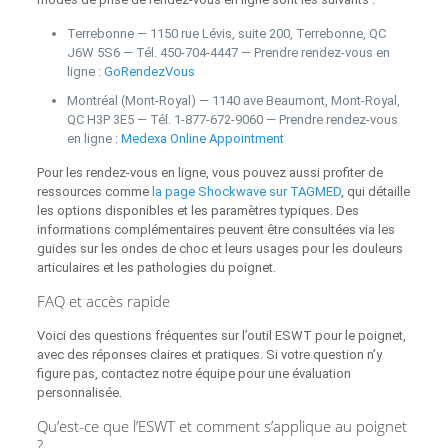
Terrebonne — 1150 rue Lévis, suite 200, Terrebonne, QC
J6W 5S6 — Tél. 450‑704‑4447 — Prendre rendez‑vous en
ligne :
GoRendezVous
Montréal (Mont‑Royal) — 1140 ave Beaumont, Mont‑Royal,
QC H3P 3E5 — Tél. 1‑877‑672‑9060 — Prendre rendez‑vous
en ligne :
Medexa Online Appointment
Pour les rendez‑vous en ligne, vous pouvez aussi profiter de
ressources comme
la page Shockwave sur TAGMED
, qui détaille
les options disponibles et les paramètres typiques. Des
informations complémentaires peuvent être consultées via les
guides sur les ondes de choc et leurs usages pour les douleurs
articulaires et les pathologies du poignet.
FAQ et accès rapide
Voici des questions fréquentes sur l’outil ESWT pour le poignet,
avec des réponses claires et pratiques. Si votre question n’y
figure pas, contactez notre équipe pour une évaluation
personnalisée.
Qu’est-ce que l’ESWT et comment s’applique au poignet
?