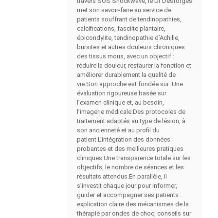
travers SOS Shockwave, le Dr Desforges
met son savoir-faire au service de
patients souffrant de tendinopathies,
calcifications, fasciite plantaire,
épicondylite, tendinopathie d’Achille,
bursites et autres douleurs chroniques
des tissus mous, avec un objectif :
réduire la douleur, restaurer la fonction et
améliorer durablement la qualité de
vie.Son approche est fondée sur :Une
évaluation rigoureuse basée sur
l’examen clinique et, au besoin,
l’imagerie médicale.Des protocoles de
traitement adaptés au type de lésion, à
son ancienneté et au profil du
patient.L’intégration des données
probantes et des meilleures pratiques
cliniques.Une transparence totale sur les
objectifs, le nombre de séances et les
résultats attendus.En parallèle, il
s’investit chaque jour pour informer,
guider et accompagner ses patients :
explication claire des mécanismes de la
thérapie par ondes de choc, conseils sur