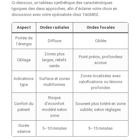
Ci-dessous, un tableau synthétique des caractéristiques
typiques des deux approches, afin d’éclairer votre choix en
discussion avec votre spécialiste chez TAGMED.
Aspect
Ondes radiales
Ondes focales
Portée de
Diffuse
Ciblée
l’énergie
Zones plus
Point précis, profondeur
Ciblage
larges, reliefs
accrue
variés
Zones localisées avec
Indications
Surface et zones
calcifications ou lésions
type
multiformes
profondes
Risque
Confort du
d’inconfort
Souvent plus toléré en zone
patient
modéré selon
subtile, selon réglages
zone
Durée
5–10 minutes
5–15 minutes
séance