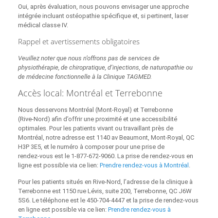
Oui, après évaluation, nous pouvons envisager une approche
intégrée incluant ostéopathie spécifique et, si pertinent, laser
médical classe IV.
Rappel et avertissements obligatoires
Veuillez noter que nous n’offrons pas de services de
physiothérapie, de chiropratique, d’injections, de naturopathie ou
de médecine fonctionnelle à la Clinique TAGMED.
Accès local: Montréal et Terrebonne
Nous desservons Montréal (Mont‑Royal) et Terrebonne
(Rive‑Nord) afin d’offrir une proximité et une accessibilité
optimales. Pour les patients vivant ou travaillant près de
Montréal, notre adresse est 1140 av Beaumont, Mont‑Royal, QC
H3P 3E5, et le numéro à composer pour une prise de
rendez‑vous est le 1‑877‑672‑9060. La prise de rendez‑vous en
ligne est possible via ce lien:
Prendre rendez‑vous à Montréal
.
Pour les patients situés en Rive‑Nord, l’adresse de la clinique à
Terrebonne est 1150 rue Lévis, suite 200, Terrebonne, QC J6W
5S6. Le téléphone est le 450‑704‑4447 et la prise de rendez‑vous
en ligne est possible via ce lien:
Prendre rendez‑vous à