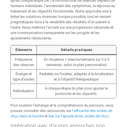
après chaque étape clé. Le nombre total de séances dépend de
facteurs individuels: l’ancienneté des symptômes, la réponse au
traitement et les objectifs fonctionnels. Notre approche vise à
éviter les solutions invasives lorsque possible, tout en restant
pragmatiques face à la variabilité des résultats d’un patient à
l’autre. Nous mettons l’accent sur une progression sécurisée et
une communication transparente sur les progrès et les
ajustements nécessaires.
Éléments
Détails pratiques
Fréquence
En moyenne 1 séance/semaine sur 3 à 5
des séances
semaines, selon le plan personnalisé.
Énergie et
Radiales ou focales, adaptés à la localisation
type d’ondes
et à l’objectif thérapeutique.
À chaque étape du plan pour ajuster le
Réévaluation
protocole et les objectifs.
Pour soutenir l’échange et la compréhension du parcours, vous
pouvez consulter des ressources sur
l’efficacité des ondes de
choc dans la bursite
et
lien sur l’épaule et les ondes de choc
.
Intégration avec d’autres approches non