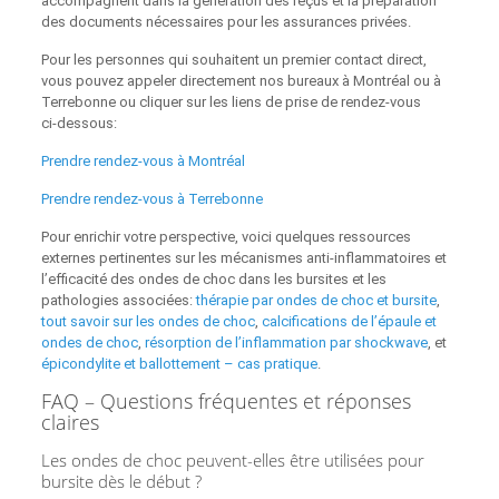
accompagnent dans la génération des reçus et la préparation
des documents nécessaires pour les assurances privées.
Pour les personnes qui souhaitent un premier contact direct,
vous pouvez appeler directement nos bureaux à Montréal ou à
Terrebonne ou cliquer sur les liens de prise de rendez‑vous
ci‑dessous:
Prendre rendez‑vous à Montréal
Prendre rendez‑vous à Terrebonne
Pour enrichir votre perspective, voici quelques ressources
externes pertinentes sur les mécanismes anti‑inflammatoires et
l’efficacité des ondes de choc dans les bursites et les
pathologies associées:
thérapie par ondes de choc et bursite
,
tout savoir sur les ondes de choc
,
calcifications de l’épaule et
ondes de choc
,
résorption de l’inflammation par shockwave
, et
épicondylite et ballottement – cas pratique
.
FAQ – Questions fréquentes et réponses
claires
Les ondes de choc peuvent-elles être utilisées pour
bursite dès le début ?