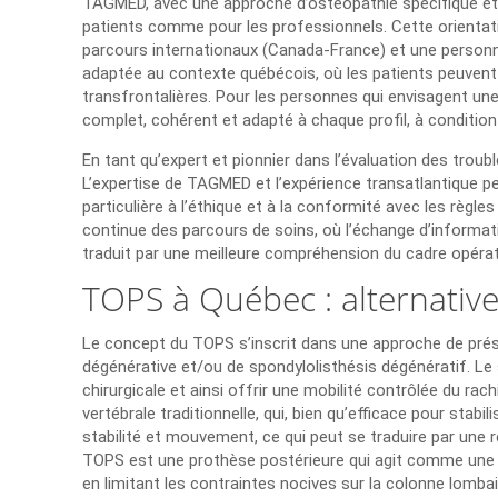
TAGMED, avec une approche d’ostéopathie spécifique et 
patients comme pour les professionnels. Cette orientat
parcours internationaux (Canada-France) et une personnali
adaptée au contexte québécois, où les patients peuvent 
transfrontalières. Pour les personnes qui envisagent un
complet, cohérent et adapté à chaque profil, à condition 
En tant qu’expert et pionnier dans l’évaluation des troubl
L’expertise de TAGMED et l’expérience transatlantique p
particulière à l’éthique et à la conformité avec les rè
continue des parcours de soins, où l’échange d’informati
traduit par une meilleure compréhension du cadre opérato
TOPS à Québec : alternativ
Le concept du TOPS s’inscrit dans une approche de pré
dégénérative et/ou de spondylolisthésis dégénératif. 
chirurgicale et ainsi offrir une mobilité contrôlée du ra
vertébrale traditionnelle, qui, bien qu’efficace pour stab
stabilité et mouvement, ce qui peut se traduire par une r
TOPS est une prothèse postérieure qui agit comme une ar
en limitant les contraintes nocives sur la colonne lomba