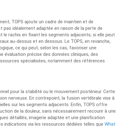
egment, TOPS ajoute un cadre de maintien et de
t pas idéalement adaptée en raison de la perte de
t le rachis en fixant les segments adjacents; si elle peut
s niveaux au-dessus et en dessous. Le TOPS, en revanche,
ique, ce qui peut, selon les cas, favoriser une
une évaluation précise des données cliniques, des
 ressources spécialisées, notamment des références
onnel pour la stabilité ou le mouvement postérieur. Cette
on nerveuse. En contrepoint, la fusion vertébrale vise à
tielles sur les segments adjacents. Enfin, TOPS offre
uction de la douleur, sans nécessairement recourir à une
ues détaillés, imagerie adaptée et une planification
es indications via les ressources dédiées telles que
What