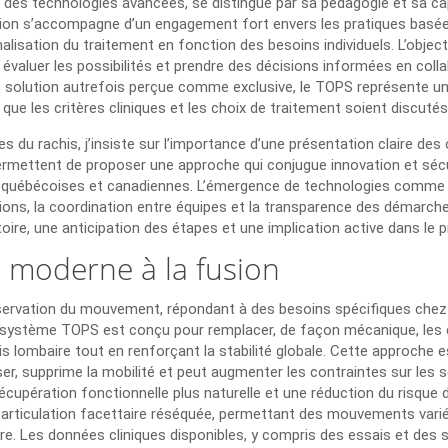
des technologies avancées, se distingue par sa pédagogie et sa cap
ion s’accompagne d’un engagement fort envers les pratiques basées
sation du traitement en fonction des besoins individuels. L’objectif
évaluer les possibilités et prendre des décisions informées en col
e solution autrefois perçue comme exclusive, le TOPS représente une 
que les critères cliniques et les choix de traitement soient discutés 
es du rachis, j’insiste sur l’importance d’une présentation claire des
ermettent de proposer une approche qui conjugue innovation et sécu
gles québécoises et canadiennes. L’émergence de technologies comme
ons, la coordination entre équipes et la transparence des démarches
ire, une anticipation des étapes et une implication active dans le 
e moderne à la fusion
servation du mouvement, répondant à des besoins spécifiques chez
Le système TOPS est conçu pour remplacer, de façon mécanique, le
chis lombaire tout en renforçant la stabilité globale. Cette approch
iliser, supprime la mobilité et peut augmenter les contraintes sur les
écupération fonctionnelle plus naturelle et une réduction du risque 
ticulation facettaire réséquée, permettant des mouvements variés – 
ire. Les données cliniques disponibles, y compris des essais et des 