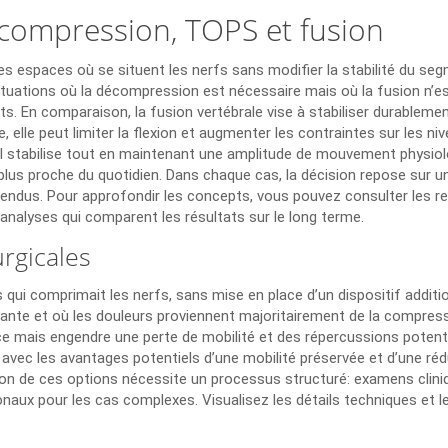
écompression, TOPS et fusion
r les espaces où se situent les nerfs sans modifier la stabilité du s
uations où la décompression est nécessaire mais où la fusion n’es
ts. En comparaison, la fusion vertébrale vise à stabiliser durablemen
ine, elle peut limiter la flexion et augmenter les contraintes sur le
il stabilise tout en maintenant une amplitude de mouvement physiolog
e plus proche du quotidien. Dans chaque cas, la décision repose sur 
ttendus. Pour approfondir les concepts, vous pouvez consulter les
 analyses qui comparent les résultats sur le long terme.
rgicales
 qui comprimait les nerfs, sans mise en place d’un dispositif additi
sante et où les douleurs proviennent majoritairement de la compressi
cace mais engendre une perte de mobilité et des répercussions poten
 avec les avantages potentiels d’une mobilité préservée et d’une réd
tion de ces options nécessite un processus structuré: examens cliniq
onaux pour les cas complexes. Visualisez les détails techniques et l