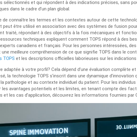
nts sélectionnés et qui répondent à des indications précises, sans p
ues dans le cadre d’un plan global.
 de connaître les termes et les contextes autour de cette technolog
t peut être utilisé en association avec des systèmes de fusion pour 
t traité, répondant à des objectifs à la fois mécaniques et foncti
es ressources techniques expliquent comment TOPS répond à des bes
 experts canadiens et français. Pour les personnes intéressées, de
nt une meilleure compréhension de ce que signifie TOPS dans le conte
is TOPS
et les descriptions officielles laborieuses sur les indications
e adaptée à votre profil? Cela dépend d’une évaluation complète et 
, la technologie TOPS s’inscrit dans une dynamique d’innovation qui 
la pathologie et au contexte individuel du patient. Pour les individ
der les avantages potentiels et les limites, en tenant compte des fa
es et les cas d’application, découvrez les informations fournies pa