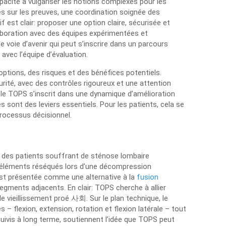
acité à vulgariser les notions complexes pour les
 sur les preuves, une coordination soignée des
 est clair: proposer une option claire, sécurisée et
laboration avec des équipes expérimentées et
voie d’avenir qui peut s’inscrire dans un parcours
avec l’équipe d’évaluation.
 options, des risques et des bénéfices potentiels.
rité, avec des contrôles rigoureux et une attention
 le TOPS s’inscrit dans une dynamique d’amélioration
 sont des leviers essentiels. Pour les patients, cela se
processus décisionnel.
 des patients souffrant de sténose lombaire
s éléments réséqués lors d’une décompression
e est présentée comme une alternative à la
fusion
 segments adjacents. En clair: TOPS cherche à allier
de vieillissement proé 사회. Sur le plan technique, le
flexion, extension, rotation et flexion latérale – tout
suivis à long terme, soutiennent l’idée que TOPS peut