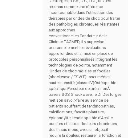
Desforges, B.Sc., D.C., D.O., N.D. est
reconnu comme une référence
incontournable dans l’utilisation des
thérapies par ondes de choc pour traiter
des pathologies chroniques résistantes
aux approches
conventionnelles.Fondateur de la
Clinique TAGMED, il y supervise
personnellement les évaluations
approfondies et la mise en place de
protocoles personnalisés intégrant les
technologies de pointe, notamment
:Ondes de choc radiales et focales
(shockwave / ESWT)Laser médical
haute intensité (classe IV)Ostéopathie
spécifiquePercuteur de précisionÀ
travers SOS Shockwave, le Dr Desforges
met son savoir-faire au service de
patients souffrant de tendinopathies,
calcifications, fasciite plantaire,
épicondylite, tendinopathie d’Achille,
bursites et autres douleurs chroniques
des tissus mous, avec un objectif :
réduire la douleur, restaurer la fonction et