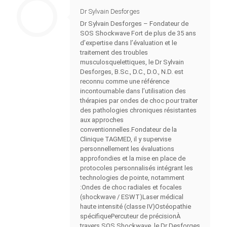
Dr Sylvain Desforges
Dr Sylvain Desforges – Fondateur de
SOS Shockwave Fort de plus de 35 ans
d’expertise dans l’évaluation et le
traitement des troubles
musculosquelettiques, le Dr Sylvain
Desforges, B.Sc., D.C., D.O., N.D. est
reconnu comme une référence
incontournable dans l’utilisation des
thérapies par ondes de choc pour traiter
des pathologies chroniques résistantes
aux approches
conventionnelles.Fondateur de la
Clinique TAGMED, il y supervise
personnellement les évaluations
approfondies et la mise en place de
protocoles personnalisés intégrant les
technologies de pointe, notamment
:Ondes de choc radiales et focales
(shockwave / ESWT)Laser médical
haute intensité (classe IV)Ostéopathie
spécifiquePercuteur de précisionÀ
travers SOS Shockwave, le Dr Desforges