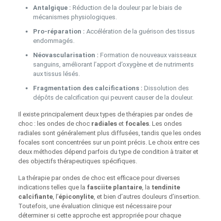
Antalgique :
Réduction de la douleur par le biais de
mécanismes physiologiques.
Pro-réparation :
Accélération de la guérison des tissus
endommagés.
Néovascularisation :
Formation de nouveaux vaisseaux
sanguins, améliorant l’apport d’oxygène et de nutriments
aux tissus lésés.
Fragmentation des calcifications :
Dissolution des
dépôts de calcification qui peuvent causer de la douleur.
Il existe principalement deux types de thérapies par ondes de
choc : les ondes de choc
radiales
et
focales
. Les ondes
radiales sont généralement plus diffusées, tandis que les ondes
focales sont concentrées sur un point précis. Le choix entre ces
deux méthodes dépend parfois du type de condition à traiter et
des objectifs thérapeutiques spécifiques.
La thérapie par ondes de choc est efficace pour diverses
indications telles que la
fasciite plantaire
, la
tendinite
calcifiante
, l’
épiconylite
, et bien d’autres douleurs d’insertion.
Toutefois, une évaluation clinique est nécessaire pour
déterminer si cette approche est appropriée pour chaque