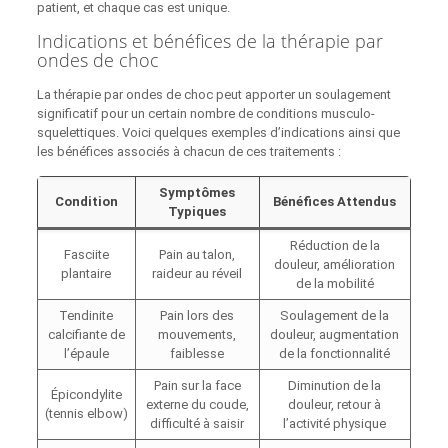
patient, et chaque cas est unique.
Indications et bénéfices de la thérapie par
ondes de choc
La thérapie par ondes de choc peut apporter un soulagement
significatif pour un certain nombre de conditions musculo-
squelettiques. Voici quelques exemples d’indications ainsi que
les bénéfices associés à chacun de ces traitements :
Symptômes
Condition
Bénéfices Attendus
Typiques
Réduction de la
Fasciite
Pain au talon,
douleur, amélioration
plantaire
raideur au réveil
de la mobilité
Tendinite
Pain lors des
Soulagement de la
calcifiante de
mouvements,
douleur, augmentation
l’épaule
faiblesse
de la fonctionnalité
Pain sur la face
Diminution de la
Épicondylite
externe du coude,
douleur, retour à
(tennis elbow)
difficulté à saisir
l’activité physique