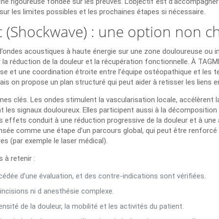
oche rigoureuse fondée sur les preuves. L’objectif est d’accompagn
sur les limites possibles et les prochaines étapes si nécessaire.
(Shockwave) : une option non chi
n d’ondes acoustiques à haute énergie sur une zone douloureuse ou
r la réduction de la douleur et la récupération fonctionnelle. À TAG
use et une coordination étroite entre l’équipe ostéopathique et les 
is on propose un plan structuré qui peut aider à retisser les liens 
s clés. Les ondes stimulent la vascularisation locale, accélèrent l
t les signaux douloureux. Elles participent aussi à la décomposition
s effets conduit à une réduction progressive de la douleur et à une
sée comme une étape d’un parcours global, qui peut être renforcé
s (par exemple le laser médical).
 à retenir :
cédée d’une évaluation, et des contre-indications sont vérifiées.
’incisions ni d anesthésie complexe.
ensité de la douleur, la mobilité et les activités du patient.