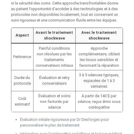
ni la sécurité des soins. Cette approche transfrontalière donne
au patient l’opportunité d’accéder à des technologies et à des
protocoles non disponibles localement, tout en conservant un
suivi rigoureux et une communication fluide entre les équipes.
Avant le traitement
Avec le traitement
Aspect
shockwave
shockwave
Painful conditions
Approche
non résolues par les
complémentaire, ciblant
Pertinence
traitements
les tissus sensibles et
conservateurs initiaux
favorisant la réparation
3 à 5 séances typiques,
Durée du
Évaluation et retry
espacées de 1 à 3
protocole
conservateurs
semaines
Évaluation et soins
À partir de 140 $ par
Coût
non facturés par
séance, reçus émis sous
estimatif
séance
ostéopathie
Évaluation initiale rigoureuse par Dr Desforges pour
personnaliser le plan de traitement
Intégration avec l’ostéopathie spécifique et le laser médical