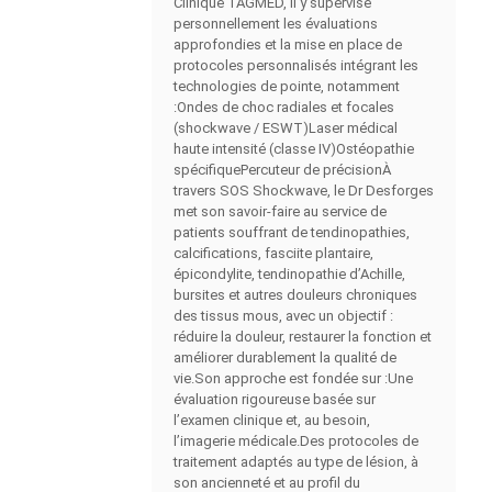
Clinique TAGMED, il y supervise
personnellement les évaluations
approfondies et la mise en place de
protocoles personnalisés intégrant les
technologies de pointe, notamment
:Ondes de choc radiales et focales
(shockwave / ESWT)Laser médical
haute intensité (classe IV)Ostéopathie
spécifiquePercuteur de précisionÀ
travers SOS Shockwave, le Dr Desforges
met son savoir-faire au service de
patients souffrant de tendinopathies,
calcifications, fasciite plantaire,
épicondylite, tendinopathie d’Achille,
bursites et autres douleurs chroniques
des tissus mous, avec un objectif :
réduire la douleur, restaurer la fonction et
améliorer durablement la qualité de
vie.Son approche est fondée sur :Une
évaluation rigoureuse basée sur
l’examen clinique et, au besoin,
l’imagerie médicale.Des protocoles de
traitement adaptés au type de lésion, à
son ancienneté et au profil du