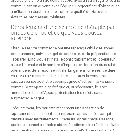
précise et d’un plan de soins adapté, avec un suivi régulier et une
communication ouverte avec l’équipe. L’objectif est d’obtenir une
amélioration durable et une meilleure qualité de vie tout en
évitant les promesses irréalistes.
Déroulement d’une séance de thérapie par
ondes de choc et ce que vous pouvez
attendre
Chaque séance commence par une repérage ciblé des zones
douloureuses, suivi d’un gel de contact et de la préparation de
l’appareil. L’individu est installé confortablement et l’opérateur
ajuste l’intensité et le nombre d’impacts en fonction du seuil de
tolérance et de la réponse initiale. En général, une séance dure
entre 5 et 15 minutes, selon la localisation et la complexité du
cas. La séance peut être accompagnée d’autres interventions
comme l’ostéopathie spécifique et, si nécessaire, le laser
médical de classe IV pour potentialiser les effets sans
augmenter le risque.
Fréquemment, les patients ressentent une sensation de
tapotement ou un inconfort temporaire après la séance, qui
diminue avec les traitements ultérieurs. Après chaque séance,
quelques conseils simples aident à optimiser les résultats: éviter
les anti-inflammatoires non stéroïdiens (AINS) pendant 24 à 48