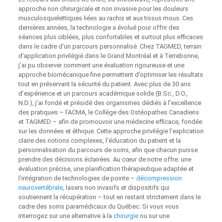
approche non chirurgicale et non invasive pour les douleurs
musculosquelettiques liées au rachis et aux tissus mous. Ces
dernières années, la technologie a évolué pour offrir des
séances plus ciblées, plus confortables et surtout plus efficaces
dans le cadre d’un parcours personnalisé. Chez TAGMED, terrain
d’application privilégié dans le Grand Montréal et à Terrebonne,
j’ai pu observer comment une évaluation rigoureuse et une
approche biomécanique fine permettent d’optimiser les résultats
tout en préservant la sécurité du patient. Avec plus de 30 ans
d’expérience et un parcours académique solide (B.Sc., D.O.,
N.D.), j’ai fondé et présidé des organismes dédiés à l’excellence
des pratiques – l’ACMA, le Collège des Ostéopathes Canadiens
et TAGMED – afin de promouvoir une médecine efficace, fondée
sur les données et éthique. Cette approche privilégie l’explication
claire des notions complexes, l’éducation du patient et la
personnalisation du parcours de soins, afin que chacun puisse
prendre des décisions éclairées. Au cœur de notre offre: une
évaluation précise, une planification thérapeutique adaptée et
l’intégration de technologies de pointe –
décompression
neurovertébrale
, lasers non invasifs et dispositifs qui
soutiennent la récupération – tout en restant strictement dans le
cadre des soins paramédicaux du Québec. Si vous vous
interrogez sur une alternative à la
chirurgie
ou sur une