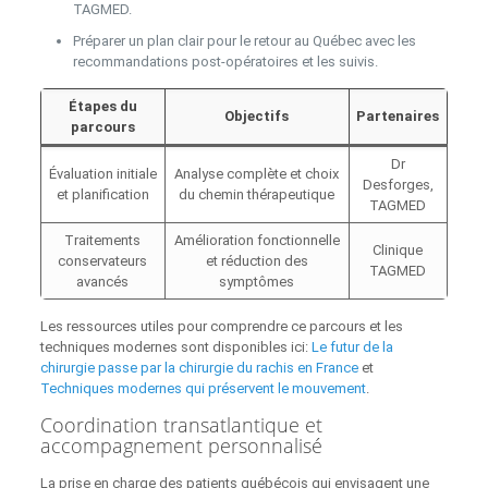
TAGMED.
Préparer un plan clair pour le retour au Québec avec les
recommandations post-opératoires et les suivis.
Étapes du
Objectifs
Partenaires
parcours
Dr
Évaluation initiale
Analyse complète et choix
Desforges,
et planification
du chemin thérapeutique
TAGMED
Traitements
Amélioration fonctionnelle
Clinique
conservateurs
et réduction des
TAGMED
avancés
symptômes
Les ressources utiles pour comprendre ce parcours et les
techniques modernes sont disponibles ici:
Le futur de la
chirurgie passe par la chirurgie du rachis en France
et
Techniques modernes qui préservent le mouvement
.
Coordination transatlantique et
accompagnement personnalisé
La prise en charge des patients québécois qui envisagent une