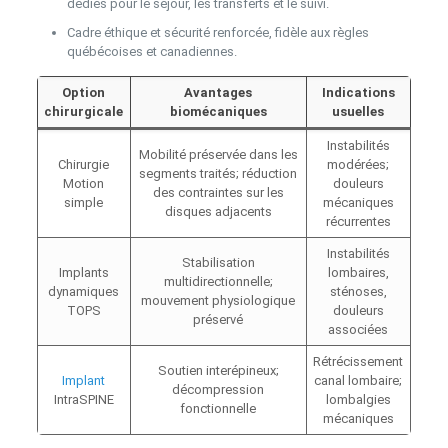
dédiés pour le séjour, les transferts et le suivi.
Cadre éthique et sécurité renforcée, fidèle aux règles
québécoises et canadiennes.
Option
Avantages
Indications
chirurgicale
biomécaniques
usuelles
Instabilités
Mobilité préservée dans les
Chirurgie
modérées;
segments traités; réduction
Motion
douleurs
des contraintes sur les
simple
mécaniques
disques adjacents
récurrentes
Instabilités
Stabilisation
Implants
lombaires,
multidirectionnelle;
dynamiques
sténoses,
mouvement physiologique
TOPS
douleurs
préservé
associées
Rétrécissement
Soutien interépineux;
Implant
canal lombaire;
décompression
IntraSPINE
lombalgies
fonctionnelle
mécaniques