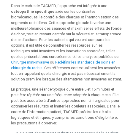
Dans le cadre de TAGMED, l’approche est intégrée à une
ostéopathie spécifique
axée sur les contraintes
biomécaniques, le contrôle des charges et l’harmonisation des
segments rachidiens. Cette approche globale favorise une
meilleure tolerance des séances et maximise les effets de l’onde
de choc, tout en restant centrée sur la sécurité et la transparence
des indications. Pour les patients qui veulent comparer les
options, il est utile de consulter les ressources sur les
techniques mini-invasives et les innovations associées, telles
que les présentations européennes et les analyses publiées sur
Chirurgie mini-invasive
ou
Redéfinir les standards de soins en
chirurgie du rachis
. Ces références contextualisent les avancées
tout en rappelant que la chirurgie n’est pas nécessairement la
solution première lorsque des alternatives non invasives existent.
En pratique, une séance typique dure entre 5 et 15 minutes et
peut être répétée sur une fréquence adaptée à chaque cas. Elle
peut être associée à d’autres approches non chirurgicales pour
optimiser les résultats et limiter les douleurs associées. Dans le
cadre de l’information patient, TAGMED précise les détails
logistiques et éthiques, y compris les conditions d’éligibilité et
les précautions à observer.