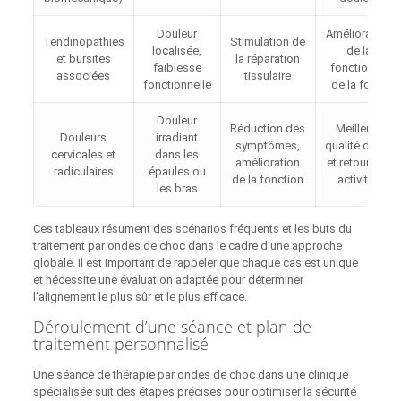
Douleur
Amélioration
Tendinopathies
Stimulation de
localisée,
de la
et bursites
la réparation
faiblesse
fonction et
associées
tissulaire
fonctionnelle
de la force
Douleur
Réduction des
Meilleure
Douleurs
irradiant
symptômes,
qualité de vie
cervicales et
dans les
amélioration
et retour aux
radiculaires
épaules ou
de la fonction
activités
les bras
Ces tableaux résument des scénarios fréquents et les buts du
traitement par ondes de choc dans le cadre d’une approche
globale. Il est important de rappeler que chaque cas est unique
et nécessite une évaluation adaptée pour déterminer
l’alignement le plus sûr et le plus efficace.
Déroulement d’une séance et plan de
traitement personnalisé
Une séance de thérapie par ondes de choc dans une clinique
spécialisée suit des étapes précises pour optimiser la sécurité