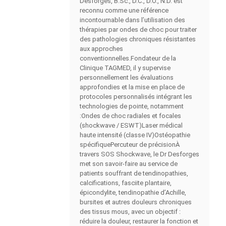
Desforges, B.Sc., D.C., D.O., N.D. est
reconnu comme une référence
incontournable dans l’utilisation des
thérapies par ondes de choc pour traiter
des pathologies chroniques résistantes
aux approches
conventionnelles.Fondateur de la
Clinique TAGMED, il y supervise
personnellement les évaluations
approfondies et la mise en place de
protocoles personnalisés intégrant les
technologies de pointe, notamment
:Ondes de choc radiales et focales
(shockwave / ESWT)Laser médical
haute intensité (classe IV)Ostéopathie
spécifiquePercuteur de précisionÀ
travers SOS Shockwave, le Dr Desforges
met son savoir-faire au service de
patients souffrant de tendinopathies,
calcifications, fasciite plantaire,
épicondylite, tendinopathie d’Achille,
bursites et autres douleurs chroniques
des tissus mous, avec un objectif :
réduire la douleur, restaurer la fonction et