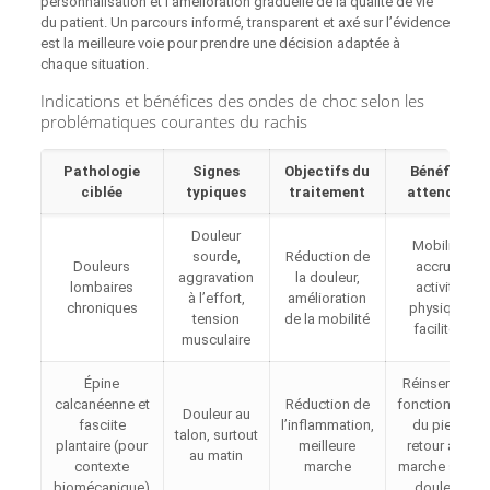
personnalisation et l’amélioration graduelle de la qualité de vie
du patient. Un parcours informé, transparent et axé sur l’évidence
est la meilleure voie pour prendre une décision adaptée à
chaque situation.
Indications et bénéfices des ondes de choc selon les
problématiques courantes du rachis
Pathologie
Signes
Objectifs du
Bénéfits
ciblée
typiques
traitement
attendus
Douleur
Mobilité
sourde,
Réduction de
Douleurs
accrue,
aggravation
la douleur,
lombaires
activité
à l’effort,
amélioration
chroniques
physique
tension
de la mobilité
facilitée
musculaire
Épine
Réinsertion
calcanéenne et
Réduction de
fonctionnelle
Douleur au
fasciite
l’inflammation,
du pied,
talon, surtout
plantaire (pour
meilleure
retour à la
au matin
contexte
marche
marche sans
biomécanique)
douleur