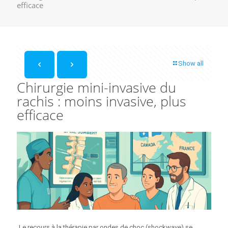
efficace
Show all
Chirurgie mini-invasive du
rachis : moins invasive, plus
efficace
Le recours à la thérapie par ondes de choc (shockwave) se