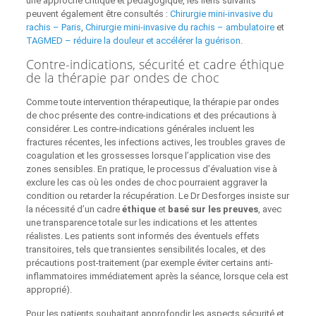
une approche critique et pédagogique, les liens suivants
peuvent également être consultés :
Chirurgie mini-invasive du
rachis – Paris
,
Chirurgie mini-invasive du rachis – ambulatoire
et
TAGMED – réduire la douleur et accélérer la guérison
.
Contre-indications, sécurité et cadre éthique
de la thérapie par ondes de choc
Comme toute intervention thérapeutique, la thérapie par ondes
de choc présente des contre-indications et des précautions à
considérer. Les contre-indications générales incluent les
fractures récentes, les infections actives, les troubles graves de
coagulation et les grossesses lorsque l’application vise des
zones sensibles. En pratique, le processus d’évaluation vise à
exclure les cas où les ondes de choc pourraient aggraver la
condition ou retarder la récupération. Le Dr Desforges insiste sur
la nécessité d’un cadre
éthique
et
basé sur les preuves
, avec
une transparence totale sur les indications et les attentes
réalistes. Les patients sont informés des éventuels effets
transitoires, tels que transientes sensibilités locales, et des
précautions post-traitement (par exemple éviter certains anti-
inflammatoires immédiatement après la séance, lorsque cela est
approprié).
Pour les patients souhaitant approfondir les aspects sécurité et