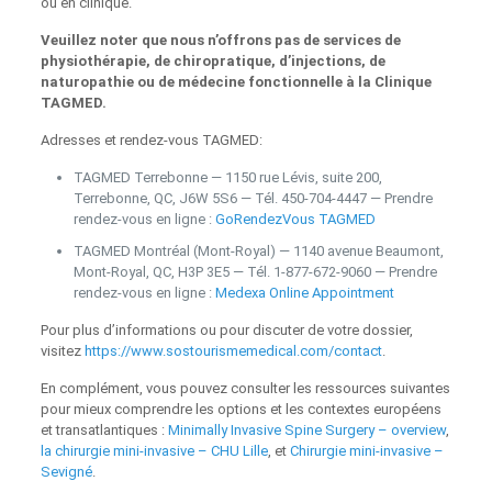
ou en clinique.
Veuillez noter que nous n’offrons pas de services de
physiothérapie, de chiropratique, d’injections, de
naturopathie ou de médecine fonctionnelle à la Clinique
TAGMED.
Adresses et rendez-vous TAGMED:
TAGMED Terrebonne — 1150 rue Lévis, suite 200,
Terrebonne, QC, J6W 5S6 — Tél. 450‑704‑4447 — Prendre
rendez‑vous en ligne :
GoRendezVous TAGMED
TAGMED Montréal (Mont‑Royal) — 1140 avenue Beaumont,
Mont‑Royal, QC, H3P 3E5 — Tél. 1‑877‑672‑9060 — Prendre
rendez‑vous en ligne :
Medexa Online Appointment
Pour plus d’informations ou pour discuter de votre dossier,
visitez
https://www.sostourismemedical.com/contact
.
En complément, vous pouvez consulter les ressources suivantes
pour mieux comprendre les options et les contextes européens
et transatlantiques :
Minimally Invasive Spine Surgery – overview
,
la chirurgie mini-invasive – CHU Lille
, et
Chirurgie mini-invasive –
Sevigné
.