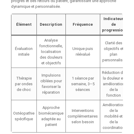
progrès et des retours du patient, garantissant une approche
dynamique et personnalisée.
Indicateur
Élément
Description
Fréquence
de
progression
Analyse
Clarté des
fonctionnelle,
Évaluation
Unique puis
objectifs et
localisation
initiale
réévalué
plan
des douleurs
personnalisé
et objectifs
Réduction de
Impulsions
Thérapie
1 séance par
la douleur et
ciblées pour
par ondes
semaine, 3–5
amélioration
favoriser la
de choc
séances
de la
réparation
fonction
Amélioration
Approche
Interventions
de la
Ostéopathie
biomécanique
complémentaires
mobilité et
spécifique
adaptée au
selon besoin
de la
patient
coordination