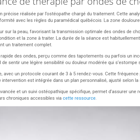
ance de thérapie par ondes de c
précise réalisée par l’ostéopathe chargé du traitement. Cette anal
ormité avec les règles du paramédical québécois. La zone douloureus
ur sur la peau, favorisant la transmission optimale des ondes de cho
ndition et la zone à traiter. La durée de la séance est habituellemen
nt un traitement complet.
nt rapide des ondes, perçu comme des tapotements ou parfois un in
ormal de sentir une légère sensibilité ou douleur modérée qui s’estomp
avec un protocole courant de 3 à 5 rendez-vous. Cette fréquence p
intervention est intégrée dans un plan personnalisé, ajusté selon la
ancée et un suivi ostéopathique spécifique, permet d’assurer une ré
eurs chroniques accessibles via
cette ressource
.