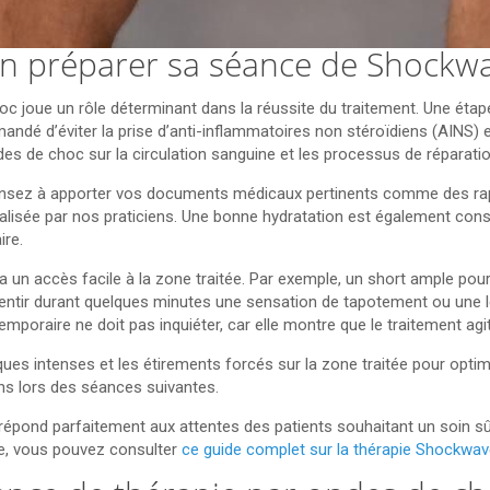
en préparer sa séance de Shockw
c joue un rôle déterminant dans la réussite du traitement. Une étap
mandé d’éviter la prise d’anti-inflammatoires non stéroïdiens (AINS)
des de choc sur la circulation sanguine et les processus de réparatio
ensez à apporter vos documents médicaux pertinents comme des rapp
réalisée par nos praticiens. Une bonne hydratation est également cons
ire.
ra un accès facile à la zone traitée. Par exemple, un short ample pou
essentir durant quelques minutes une sensation de tapotement ou une l
temporaire ne doit pas inquiéter, car elle montre que le traitement agit
siques intenses et les étirements forcés sur la zone traitée pour optim
ins lors des séances suivantes.
répond parfaitement aux attentes des patients souhaitant un soin sûr
pie, vous pouvez consulter
ce guide complet sur la thérapie Shockwav