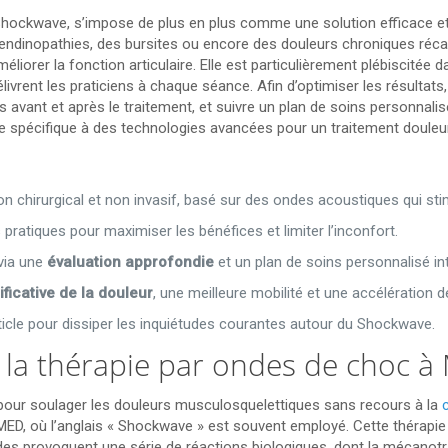
ockwave, s’impose de plus en plus comme une solution efficace et n
endinopathies, des bursites ou encore des douleurs chroniques récal
méliorer la fonction articulaire. Elle est particulièrement plébiscitée
rent les praticiens à chaque séance. Afin d’optimiser les résultats, 
avant et après le traitement, et suivre un plan de soins personnalis
 spécifique à des technologies avancées pour un traitement douleur 
n chirurgical et non invasif, basé sur des ondes acoustiques qui stim
pratiques pour maximiser les bénéfices et limiter l’inconfort.
 via une
évaluation approfondie
et un plan de soins personnalisé int
ificative de la douleur
, une meilleure mobilité et une accélération de
rticle pour dissiper les inquiétudes courantes autour du Shockwave.
la thérapie par ondes de choc à
 pour soulager les douleurs musculosquelettiques sans recours à la
, où l’anglais « Shockwave » est souvent employé. Cette thérapie 
des provoquent une série de réactions biologiques, dont la mécanot