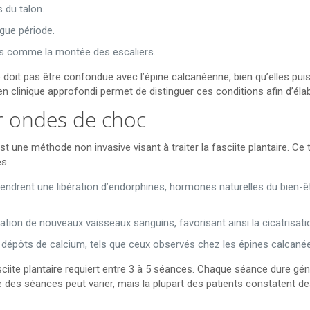
s du talon.
ngue période.
ques comme la montée des escaliers.
ne doit pas être confondue avec l’épine calcanéenne, bien qu’elles pu
n clinique approfondi permet de distinguer ces conditions afin d’éla
r ondes de choc
 une méthode non invasive visant à traiter la fasciite plantaire. Ce
es.
drent une libération d’endorphines, hormones naturelles du bien-être
tion de nouveaux vaisseaux sanguins, favorisant ainsi la cicatrisati
dépôts de calcium, tels que ceux observés chez les épines calcanéenn
sciite plantaire requiert entre 3 à 5 séances. Chaque séance dure gén
des séances peut varier, mais la plupart des patients constatent de