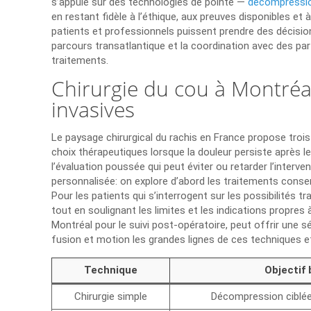
s’appuie sur des technologies de pointe —
décompressio
en restant fidèle à l’éthique, aux preuves disponibles et
patients et professionnels puissent prendre des décisions
parcours transatlantique et la coordination avec des par
traitements.
Chirurgie du cou à Montréal
invasives
Le paysage chirurgical du rachis en France propose trois
choix thérapeutiques lorsque la douleur persiste après 
l’évaluation poussée qui peut éviter ou retarder l’interve
personnalisée: on explore d’abord les traitements conserv
Pour les patients qui s’interrogent sur les possibilités 
tout en soulignant les limites et les indications propre
Montréal pour le suivi post-opératoire, peut offrir une s
fusion et motion les grandes lignes de ces techniques et
Technique
Objectif
Chirurgie simple
Décompression ciblée