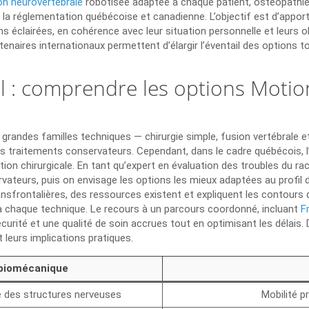
n neurovertébrale
robotisée adaptée à chaque patient, ostéopathie s
 à la réglementation québécoise et canadienne. L’objectif est d’appo
 éclairées, en cohérence avec leur situation personnelle et leurs obj
tenaires internationaux permettent d’élargir l’éventail des options 
 : comprendre les options Motion
 grandes familles techniques — chirurgie simple, fusion vertébrale e
les traitements conservateurs. Cependant, dans le cadre québécois, 
ntion chirurgicale. En tant qu’expert en évaluation des troubles du ra
ateurs, puis on envisage les options les mieux adaptées au profil du 
transfrontalières, des ressources existent et expliquent les contour
s à chaque technique. Le recours à un parcours coordonné, incluant
F
écurité et une qualité de soin accrues tout en optimisant les délais.
 leurs implications pratiques.
 biomécanique
 des structures nerveuses
Mobilité p