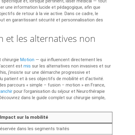
pécifique et, lorsque pertinent, laser médical — tout
rter une information lucide et pédagogique, afin que
ectifs de retour à la vie active. Dans ce cadre, le
tout en garantissant sécurité et personnalisation des
 et les alternatives non
t chirurgie
Motion
— qui influencent directement les
l’accent est
mis
sur les alternatives non invasives et sur
chis, j’insiste sur une démarche progressive et
patient et à ses objectifs de mobilité et d’activité.
s des parcours « simple – fusion – motion » en France,
ranchir
pour l’organisation du séjour et Neurothérapie
 Découvrez dans le guide complet sur chirurgie simple,
Impact sur la mobilité
réservée dans les segments traités