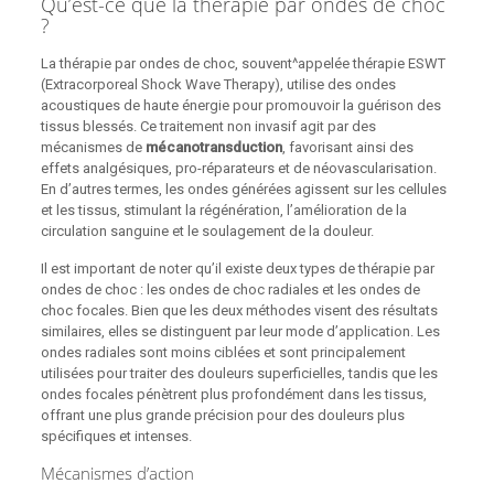
Qu’est-ce que la thérapie par ondes de choc
?
La thérapie par ondes de choc, souvent^appelée thérapie ESWT
(Extracorporeal Shock Wave Therapy), utilise des ondes
acoustiques de haute énergie pour promouvoir la guérison des
tissus blessés. Ce traitement non invasif agit par des
mécanismes de
mécanotransduction
, favorisant ainsi des
effets analgésiques, pro-réparateurs et de néovascularisation.
En d’autres termes, les ondes générées agissent sur les cellules
et les tissus, stimulant la régénération, l’amélioration de la
circulation sanguine et le soulagement de la douleur.
Il est important de noter qu’il existe deux types de thérapie par
ondes de choc : les ondes de choc radiales et les ondes de
choc focales. Bien que les deux méthodes visent des résultats
similaires, elles se distinguent par leur mode d’application. Les
ondes radiales sont moins ciblées et sont principalement
utilisées pour traiter des douleurs superficielles, tandis que les
ondes focales pénètrent plus profondément dans les tissus,
offrant une plus grande précision pour des douleurs plus
spécifiques et intenses.
Mécanismes d’action