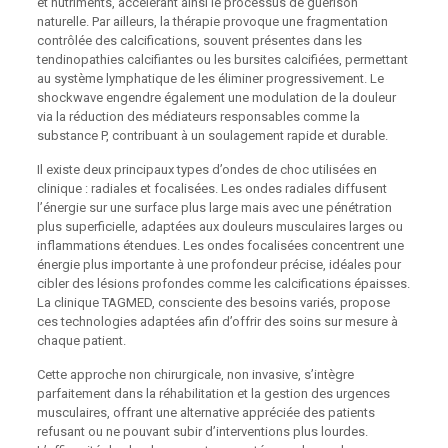
et nutriments, accélérant ainsi le processus de guérison
naturelle. Par ailleurs, la thérapie provoque une fragmentation
contrôlée des calcifications, souvent présentes dans les
tendinopathies calcifiantes ou les bursites calcifiées, permettant
au système lymphatique de les éliminer progressivement. Le
shockwave engendre également une modulation de la douleur
via la réduction des médiateurs responsables comme la
substance P, contribuant à un soulagement rapide et durable.
Il existe deux principaux types d’ondes de choc utilisées en
clinique : radiales et focalisées. Les ondes radiales diffusent
l’énergie sur une surface plus large mais avec une pénétration
plus superficielle, adaptées aux douleurs musculaires larges ou
inflammations étendues. Les ondes focalisées concentrent une
énergie plus importante à une profondeur précise, idéales pour
cibler des lésions profondes comme les calcifications épaisses.
La clinique TAGMED, consciente des besoins variés, propose
ces technologies adaptées afin d’offrir des soins sur mesure à
chaque patient.
Cette approche non chirurgicale, non invasive, s’intègre
parfaitement dans la réhabilitation et la gestion des urgences
musculaires, offrant une alternative appréciée des patients
refusant ou ne pouvant subir d’interventions plus lourdes.