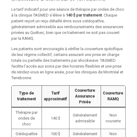
Le tarif indicatif pour une séance de thérapie par ondes de choc
à la clinique TAGMED s’élève à
140 $ par traitement
. Chaque
patient reçoit un reçu détaillé émis sous ostéopathie,
généralement admissible aux remboursements des assurances
privées au Québec, bien que ce traitement ne soit pas couvert
par la RAMQ.
Les patients sont encouragés à vérifier la couverture spécifique
de leur régime collectif, certains assurant une prise en charge
totale ou partielle des traitements par shockwave. TAGMED
facilite l’accès aux soins par des horaires flexibles et une prise
de rendez-vous en ligne aisée, pour les cliniques de Montréal et
Terrebonne.
Couverture
Type de
Tarif
Couverture
Assurance
traitement
approximatif
RAMQ
Privée
Thérapie par
Généralement
Non
ondes de
140 $
admissible
couverte
choc
Ostéopathie
100 $
Généralement
Non