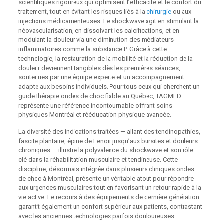
scientifiques rigoureux qui optimisent l’efficacité et le confort du
traitement, tout en évitant les risques liés à la
chirurgie
ou aux
injections médicamenteuses. Le shockwave agit en stimulant la
néovascularisation, en dissolvant les calcifications, et en
modulant la douleur via une diminution des médiateurs
inflammatoires comme la substance P. Grâce à cette
technologie, la restauration de la mobilité et la réduction de la
douleur deviennent tangibles dès les premières séances,
soutenues par une équipe experte et un accompagnement
adapté aux besoins individuels. Pour tous ceux qui cherchent un
guide thérapie ondes de choc fiable au Québec, TAGMED
représente une référence incontournable offrant soins
physiques Montréal et rééducation physique avancée.
La diversité des indications traitées — allant des tendinopathies,
fascite plantaire, épine de Lenoir jusqu’aux bursites et douleurs
chroniques — illustre la polyvalence du shockwave et son rôle
clé dans la réhabilitation musculaire et tendineuse. Cette
discipline, désormais intégrée dans plusieurs cliniques ondes
de choc à Montréal, présente un véritable atout pour répondre
aux urgences musculaires tout en favorisant un retour rapide à la
vie active. Le recours à des équipements de dernière génération
garantit également un confort supérieur aux patients, contrastant
avec les anciennes technologies parfois douloureuses.