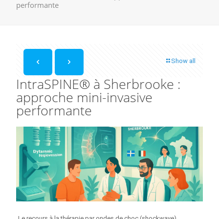
performante
Show all
IntraSPINE® à Sherbrooke :
approche mini-invasive
performante
Le recours à la thérapie par ondes de choc (shockwave)