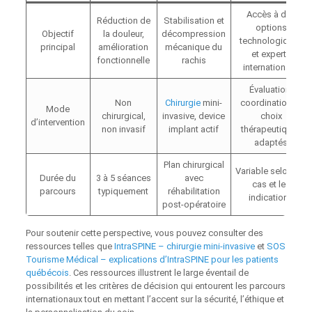
Accès à des
Réduction de
Stabilisation et
options
Objectif
la douleur,
décompression
technologiques
principal
amélioration
mécanique du
et experts
fonctionnelle
rachis
internationaux
Évaluation,
Non
Chirurgie
mini-
coordination et
Mode
chirurgical,
invasive, device
choix
d’intervention
non invasif
implant actif
thérapeutiques
adaptés
Plan chirurgical
Variable selon les
Durée du
3 à 5 séances
avec
cas et les
parcours
typiquement
réhabilitation
indications
post-opératoire
Pour soutenir cette perspective, vous pouvez consulter des
ressources telles que
IntraSPINE – chirurgie mini-invasive
et
SOS
Tourisme Médical – explications d’IntraSPINE pour les patients
québécois
. Ces ressources illustrent le large éventail de
possibilités et les critères de décision qui entourent les parcours
internationaux tout en mettant l’accent sur la sécurité, l’éthique et