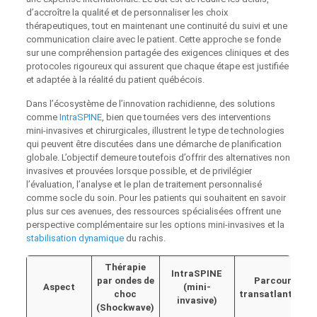
d’accroître la qualité et de personnaliser les choix
thérapeutiques, tout en maintenant une continuité du suivi et une
communication claire avec le patient. Cette approche se fonde
sur une compréhension partagée des exigences cliniques et des
protocoles rigoureux qui assurent que chaque étape est justifiée
et adaptée à la réalité du patient québécois.
Dans l’écosystème de l’innovation rachidienne, des solutions
comme
IntraSPINE
, bien que tournées vers des interventions
mini-invasives et chirurgicales, illustrent le type de technologies
qui peuvent être discutées dans une démarche de planification
globale. L’objectif demeure toutefois d’offrir des alternatives non
invasives et prouvées lorsque possible, et de privilégier
l’évaluation, l’analyse et le plan de traitement personnalisé
comme socle du soin. Pour les patients qui souhaitent en savoir
plus sur ces avenues, des ressources spécialisées offrent une
perspective complémentaire sur les options mini-invasives et la
stabilisation dynamique
du rachis.
Thérapie
IntraSPINE
par ondes de
Parcours
Aspect
(mini-
choc
transatlantique
invasive)
(Shockwave)