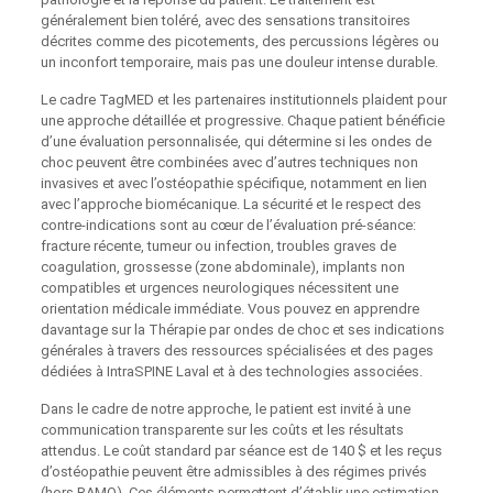
généralement bien toléré, avec des sensations transitoires
décrites comme des picotements, des percussions légères ou
un inconfort temporaire, mais pas une douleur intense durable.
Le cadre TagMED et les partenaires institutionnels plaident pour
une approche détaillée et progressive. Chaque patient bénéficie
d’une évaluation personnalisée, qui détermine si les ondes de
choc peuvent être combinées avec d’autres techniques non
invasives et avec l’ostéopathie spécifique, notamment en lien
avec l’approche biomécanique. La sécurité et le respect des
contre-indications sont au cœur de l’évaluation pré‑séance:
fracture récente, tumeur ou infection, troubles graves de
coagulation, grossesse (zone abdominale), implants non
compatibles et urgences neurologiques nécessitent une
orientation médicale immédiate. Vous pouvez en apprendre
davantage sur la Thérapie par ondes de choc et ses indications
générales à travers des ressources spécialisées et des pages
dédiées à IntraSPINE Laval et à des technologies associées.
Dans le cadre de notre approche, le patient est invité à une
communication transparente sur les coûts et les résultats
attendus. Le coût standard par séance est de 140 $ et les reçus
d’ostéopathie peuvent être admissibles à des régimes privés
(hors RAMQ). Ces éléments permettent d’établir une estimation