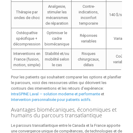
Analgesie,
Contre-
Thérapie par
stimuler les
indications,
140 $/séance
ondes de choc
mécanismes
inconfort
de réparation
temporaire
Ostéopathie
Optimiser le
Réponses
spécifique +
cadre
Variable
variables
décompression
biomécanique
Interventions en
Stabilité et/ou
Risques
Coûts
France (fusion,
mobilité selon
chirurgicaux,
variables
motion, simple)
le cas
délais
Pour les patients qui souhaitent comparer les options et planifier
le parcours, voici des ressources utiles qui décrivent les
contours des interventions et les retours d’expérience:
IntraSPINE Laval — solution moderne et performante
et
Intervention personnalisée pour patients actifs
.
Avantages biomécaniques, économiques et
humains du parcours transatlantique
Le parcours transatlantique entre le Canada et la France apporte
une convergence unique de compétences, de technologies et de