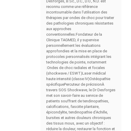
Desforges, B.Sc., D.C., D.O., N.D. est
reconnu comme une référence
incontournable dans l’utilisation des
thérapies par ondes de choc pour traiter
des pathologies chroniques résistantes
aux approches
conventionnelles.Fondateur de la
Clinique TAGMED, il y supervise
personnellement les évaluations
approfondies et la mise en place de
protocoles personnalisés intégrant les
technologies de pointe, notamment
:Ondes de choc radiales et focales
(shockwave / ESWT)Laser médical
haute intensité (classe IV)Ostéopathie
spécifiquePercuteur de précisionÀ
travers SOS Shockwave, le Dr Desforges
met son savoir-faire au service de
patients souffrant de tendinopathies,
calcifications, fasciite plantaire,
épicondylite, tendinopathie d’Achille,
bursites et autres douleurs chroniques
des tissus mous, avec un objectif :
réduire la douleur, restaurer la fonction et